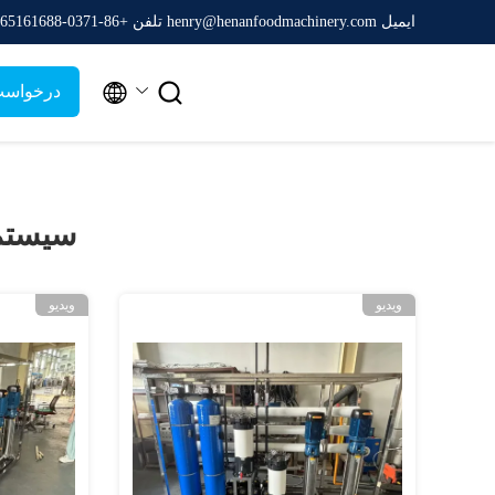
ایمیل henry@henanfoodmachinery.com
تلفن +86-0371-65161688


درخواست
سیستم 
ویدیو
ویدیو