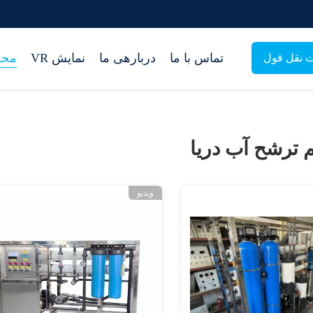
تماس با ما
دربارهی ما
نمایش VR
محص
 نقل قول
ترشح آب دریا
ویدیو