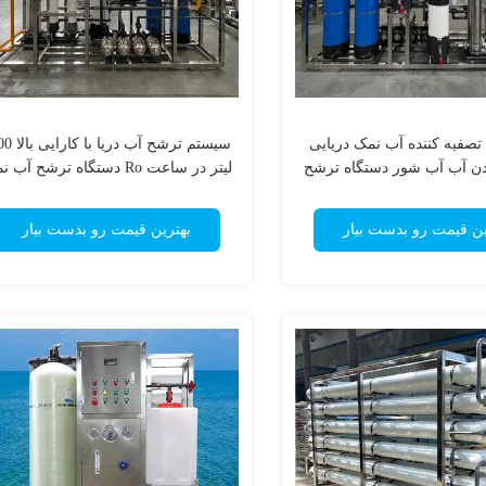
1000LPH تصفیه کننده آب نمک دریایی
سیستم ترشح آب د
دن آب آب شور دستگاه ترشح
لیتر در ساعت Ro دستگاه ترشح آب نمک
R عكس آسموز
ین قیمت رو بدست بیار
بهترین قیمت رو بدست بیار