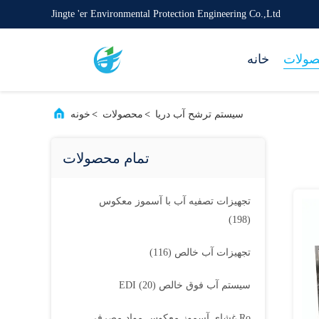
Jingte 'er Environmental Protection Engineering Co.,Ltd
ولات
خانه
سیستم ترشح آب دریا
>
محصولات
>
خونه
تمام محصولات
تجهیزات تصفیه آب با آسموز معکوس
(198)
تجهیزات آب خالص
(116)
سیستم آب فوق خالص EDI
(20)
Ro غشای آسموز معکوس مواد مصرفی