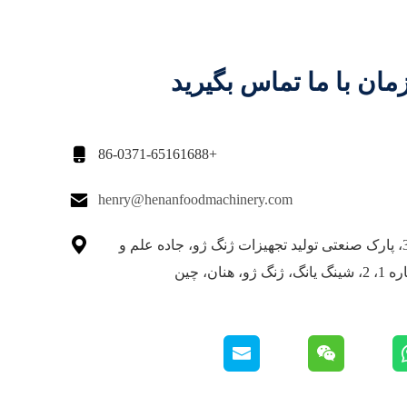
مان با ما تماس بگیرید

+86-0371-65161688

henry@henanfoodmachinery.com

ساختمان 30، پارک صنعتی تولید تجهیزات ژنگ ژو، جاده علم و
، هنان، چین