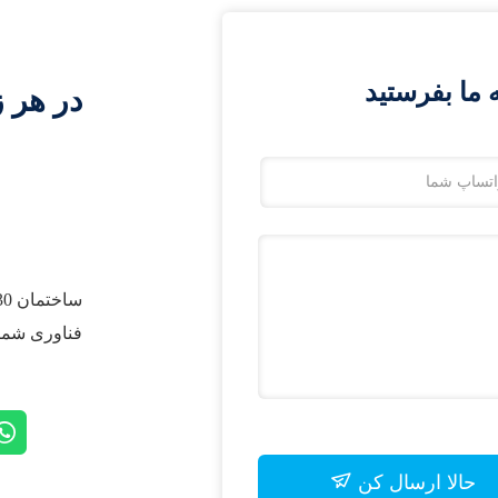
ما بفرستید
در هر ز
فناوری شماره 1، 2، شینگ یانگ، ژنگ ژو
حالا ارسال کن