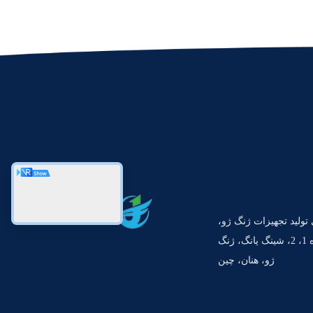
 صنعتی تولید تجهیزات ژنگ ژو،
جاده علم و فناوری شماره 1، 2، شینگ یانگ، ژنگ
ژو، هنان، چین