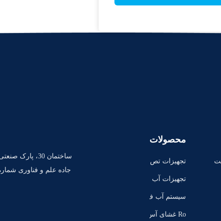
محصولات
ساختمان 30، پارک
ت
تجهیزات تص
فیه آب با آس
تجهیزات آب
موز معکوس
خالص
سیستم آب ف
وق خالص E
Ro غشای آس