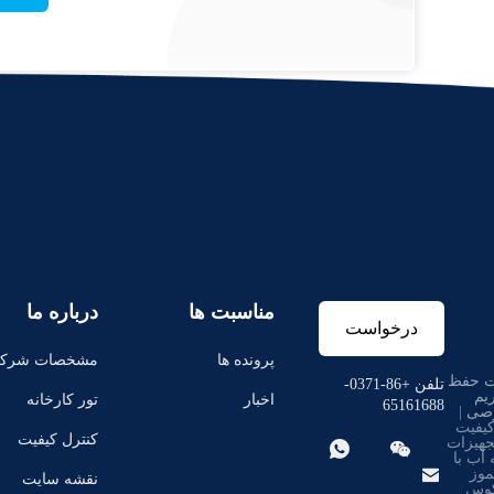
مناسبت ها
درباره ما
درخواست
پرونده ها
مشخصات شرک
 حفظ
نقل قول
تلفن +86-0371-
یم
اخبار
تور کارخانه
65161688
صی
|
یفیت
کنترل کیفیت
هیزات


آب با

وز
نقشه سایت
وس