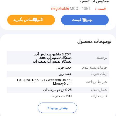
معکوس آب تصفیه
قیمت：negotiable
MOQ：1SET
بهترین قیمت
اکنون تماس بگیرید
توضیحات محصول
,
0.25T ماشین پردازش آب
برجسته
,
دستگاه تصفيه آب 40C
دستگاه تصفیه آب تصفیه آب
جزئیات بسته بندی
جعبه چوبی
زمان تحویل
هفت روز
L/C، D/A، D/P، T/T، Western Union،
شرایط پرداخت
MoneyGram
شماره مدل
0.25 تن دو مرحله ای
قابلیت ارائه
200 ست در ماه
بیشتر ببینید