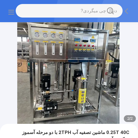
2
/
2
0.25T 40C ماشین تصفیه آب 2TPH با دو مرحله آسموز