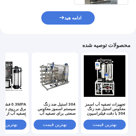
ادامه هید
محصولات توصیه شده
تجهیزات تصفیه آب اسمز
304 استیل ضد زنگ
0.3MPA فش
معکوس استیل ضد زنگ
سیستم اسموز معکوس
برق بر روی دستگ
304 با دقت فیلتراسیون
صنعتی برای تصفیه آب
تصفیه آب از طر
بسیار بالا و فشار ورودی
بهینه و پایدار
آسموز معکوس ب
آب 0.3 مگاپاسکال
بسیار بالا
بهترین قیمت
بهترین قیمت
بهترین ق